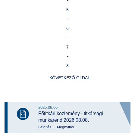
-
5
-
6
-
7
-
8
KÖVETKEZŐ OLDAL
2026.08.06
Főtitkári közlemény - titkársági
munkarend 2026.08.08.
Letöltés
Megnyitás