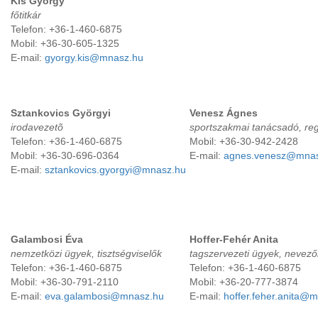
Kis György
f
őtitkár
Telefon: +36-1-460-6875
Mobil: +36-30-605-1325
E-mail:
gyorgy.kis@mnasz.hu
Sztankovics Györgyi
Venesz Ágnes
irodavezetõ
sportszakmai tanácsadó, reg
Telefon: +36-1-460-6875
Mobil: +36-30-942-2428
Mobil: +36-30-696-0364
E-mail:
agnes.venesz@mnas
E-mail:
sztankovics.gyorgyi@mnasz.hu
Galambosi Éva
Hoffer-Fehér Anita
nemzetközi ügyek, tisztségviselők
tagszervezeti ügyek, nevezői
Telefon: +36-1-460-6875
Telefon: +36-1-460-6875
Mobil: +36-30-791-2110
Mobil: +36-20-777-3874
E-mail:
eva.galambosi@mnasz.hu
E-mail:
hoffer.feher.anita@