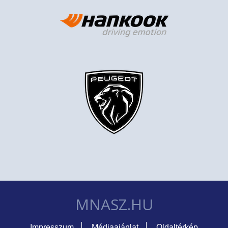
MNASZ.HU
Impresszum
Médiaajánlat
Oldaltérkép