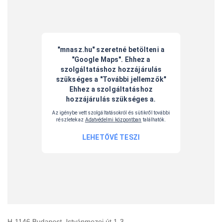
H-1146 Budapest, Istvánmezei út 1-3.