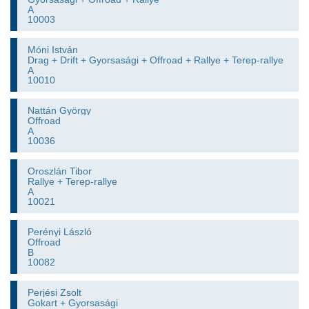
A
10003
Móni István
Drag + Drift + Gyorsasági + Offroad + Rallye + Terep-rallye
A
10010
Nattán György
Offroad
A
10036
Oroszlán Tibor
Rallye + Terep-rallye
A
10021
Perényi László
Offroad
B
10082
Perjési Zsolt
Gokart + Gyorsasági