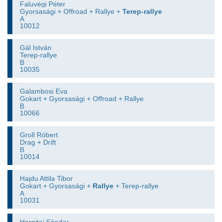
Faluvégi Péter
Gyorsasági + Offroad + Rallye +
Terep-rallye
A
10012
Gál István
Terep-rallye
B
10035
Galambosi Éva
Gokart + Gyorsasági + Offroad + Rallye
B
10066
Groll Róbert
Drag + Drift
B
10014
Hajdu Attila Tibor
Gokart + Gyorsasági +
Rallye
+ Terep-rallye
A
10031