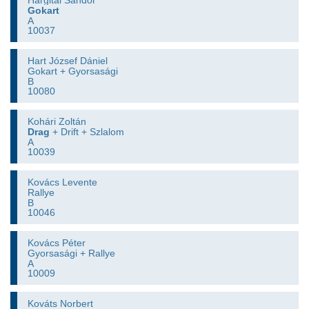
Hargitai Sándor
Gokart
A
10037
Hart József Dániel
Gokart + Gyorsasági
B
10080
Kohári Zoltán
Drag
+ Drift + Szlalom
A
10039
Kovács Levente
Rallye
B
10046
Kovács Péter
Gyorsasági + Rallye
A
10009
Kováts Norbert