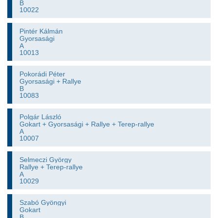
B
10022
Pintér Kálmán
Gyorsasági
A
10013
Pokorádi Péter
Gyorsasági + Rallye
B
10083
Polgár László
Gokart + Gyorsasági + Rallye + Terep-rallye
A
10007
Selmeczi György
Rallye + Terep-rallye
A
10029
Szabó Gyöngyi
Gokart
B