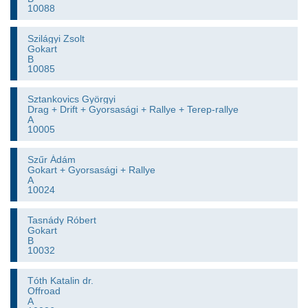
10088
Szilágyi Zsolt
Gokart
B
10085
Sztankovics Györgyi
Drag + Drift + Gyorsasági + Rallye + Terep-rallye
A
10005
Szűr Ádám
Gokart + Gyorsasági + Rallye
A
10024
Tasnády Róbert
Gokart
B
10032
Tóth Katalin dr.
Offroad
A