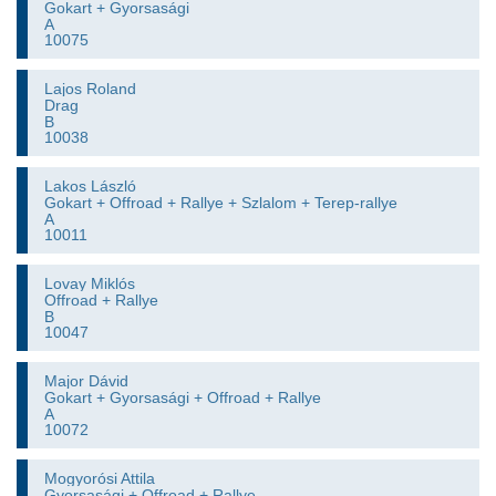
Gokart + Gyorsasági
A
10075
Lajos Roland
Drag
B
10038
Lakos László
Gokart + Offroad + Rallye + Szlalom + Terep-rallye
A
10011
Lovay Miklós
Offroad + Rallye
B
10047
Major Dávid
Gokart + Gyorsasági + Offroad + Rallye
A
10072
Mogyorósi Attila
Gyorsasági + Offroad + Rallye