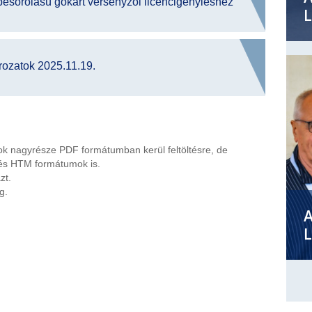
esorolású gokart versenyzői licencigényléshez
L
ározatok 2025.11.19.
k nagyrésze PDF formátumban kerül feltöltésre, de
és HTM formátumok is.
zt.
g.
L