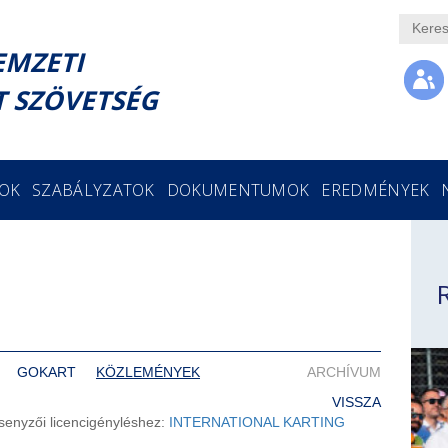
EMZETI
 SZÖVETSÉG
GOK
SZABÁLYZATOK
DOKUMENTUMOK
EREDMÉNYEK
GOKART
KÖZLEMÉNYEK
ARCHÍVUM
VISSZA
senyzői licencigényléshez:
INTERNATIONAL KARTING