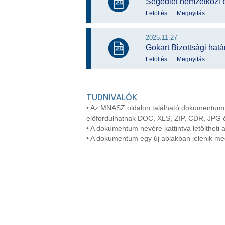
Segédlet nemzetközi b
Letöltés
Megnyitás
2025.11.27
Gokart Bizottsági hat
Letöltés
Megnyitás
TUDNIVALÓK
• Az MNASZ oldalon található dokumentumo
előfordulhatnak DOC, XLS, ZIP, CDR, JPG 
• A dokumentum nevére kattintva letöltheti a
• A dokumentum egy új ablakban jelenik me