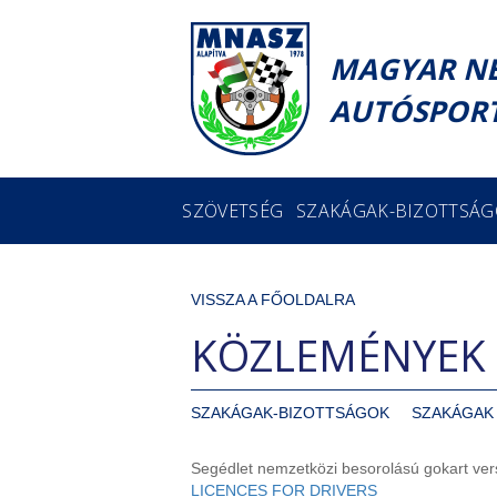
MAGYAR N
AUTÓSPORT
SZÖVETSÉG
SZAKÁGAK-BIZOTTSÁ
VISSZA A FŐOLDALRA
KÖZLEMÉNYEK
SZAKÁGAK-BIZOTTSÁGOK
SZAKÁGAK
Segédlet nemzetközi besorolású gokart ver
LICENCES FOR DRIVERS